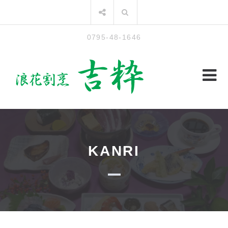
コ
検
ン
索:
テ
0795-48-1646
ン
ツ
へ
ス
キ
ッ
プ
KANRI