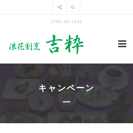
コ
検
ン
索:
テ
0795-48-1646
ン
ツ
へ
ス
キ
ッ
プ
キャンペーン